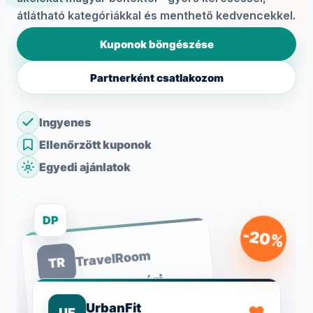
átlátható kategóriákkal és menthető kedvencekkel.
Kuponok böngészése
Partnerként csatlakozom
Ingyenes
Ellenőrzött kuponok
Egyedi ajánlatok
DP
-20%
TravelRoom
TR
-15 000 Ft a nyári
foglalásokra
UrbanFit