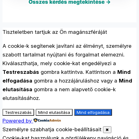
Összes kérdés megtekintése →
Tiszteletben tartjuk az Ön magánszféráját
A cookie-k segítenek javítani az élményt, személyre
szabott tartalmat nyújtani és forgalmat elemezni.
Kiválaszthatja, mely cookie-kat engedélyezi a
Testreszabás
gombra kattintva. Kattintson a
Mind
elfogadása
gombra a hozzájáruláshoz vagy a
Mind
elutasítása
gombra a nem alapvető cookie-k
elutasításához.
Testreszabás
Mind elutasítása
Mind elfogadása
Powered by
Személyre szabhatja cookie-beállításait
✖
Cookie-kat használunk a gördülékeny navigáció és