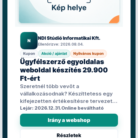
NDI Stúdió Informatikai Kft.
N
Ellenőrizve: 2026.08.04.
Kupon
Akció / ajánlat
Nyilvános kupon
Ügyfélszerző egyoldalas
weboldal készítés 29.900
Ft-ért
Szeretnél több vevőt a
vállalkozásodnak? Készíttetess egy
kifejezetten értékesítésre tervezett,
Lejár: 2026.12.31.
Online beváltható
letisztult egyoldalas weboldalt! A
csomag tartalmazza a modern,
Irány a webshop
mobilbarát megjelenést, az
érdeklődő…
Részletek