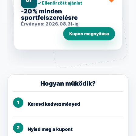
♥
UF
✓ Ellenőrzött ajánlat
Utazás
-20% minden
sportfelszerelésre
Érvényes: 2026.08.31-ig
Kupon megnyitása
Hogyan működik?
1
Keresd kedvezményed
2
Nyisd meg a kupont