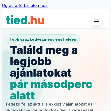
Ugrás a fő tartalomhoz
Több száz kedvezmény egy helyen
Találd meg a
legjobb
ajánlatokat
pár másodperc
alatt
Fedezd fel az aktuális exkluzív ajánlatokat és
akciókat magyar boltoktól - gyors kereséssel,